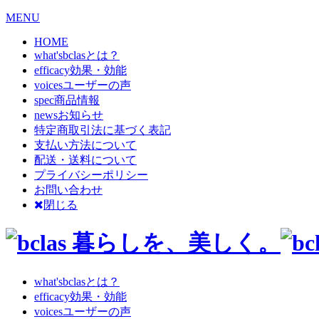
MENU
HOME
what's
bclasとは？
efficacy
効果・効能
voices
ユーザーの声
spec
商品情報
news
お知らせ
特定商取引法に基づく表記
支払い方法について
配送・送料について
プライバシーポリシー
お問い合わせ
閉じる
what's
bclasとは？
efficacy
効果・効能
voices
ユーザーの声