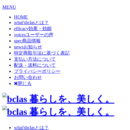
MENU
HOME
what's
bclasとは？
efficacy
効果・効能
voices
ユーザーの声
spec
商品情報
news
お知らせ
特定商取引法に基づく表記
支払い方法について
配送・送料について
プライバシーポリシー
お問い合わせ
閉じる
what's
bclasとは？