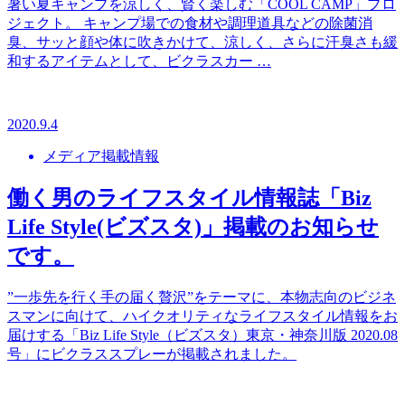
暑い夏キャンプを涼しく、賢く楽しむ「COOL CAMP」プロ
ジェクト。 キャンプ場での食材や調理道具などの除菌消
臭、サッと顔や体に吹きかけて、涼しく、さらに汗臭さも緩
和するアイテムとして、ビクラスカー …
2020.9.4
メディア掲載情報
働く男のライフスタイル情報誌「Biz
Life Style(ビズスタ)」掲載のお知らせ
です。
”一歩先を行く手の届く贅沢”をテーマに、本物志向のビジネ
スマンに向けて、ハイクオリティなライフスタイル情報をお
届けする「Biz Life Style（ビズスタ）東京・神奈川版 2020.08
号」にビクラススプレーが掲載されました。