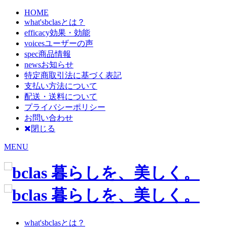
HOME
what's
bclasとは？
efficacy
効果・効能
voices
ユーザーの声
spec
商品情報
news
お知らせ
特定商取引法に基づく表記
支払い方法について
配送・送料について
プライバシーポリシー
お問い合わせ
閉じる
MENU
what's
bclasとは？