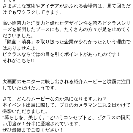
さまざまな技術やアイデアがあふれる会場内は、見て回るだ
けでもワクワクしてきます。
高い除菌力と消臭力と優れたデザイン性を誇るビクラスシリ
ーズを展開したブースにも、たくさんの方々が足を止めてく
ださいました。
「除菌・消臭」を取り扱った企業が少なかったという理由で
はありませんよ。
ビクラスならではの目を引くポイントがあったのです！
それがこちら!!
大画面のモニターに映し出される紹介ムービーと噴霧に注目
していただけたようです。
さて、どんなムービーなのか気になりますよね？
本イベント出展に際して、プロのカメラマンに丸２日かけて
撮影いただきました。
“暮らしを、美しく。”というコンセプトと、ビクラスの幅広
い用途が１分半に凝縮されています。
ぜひ最後までご覧ください！