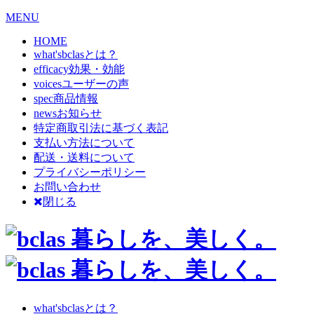
MENU
HOME
what's
bclasとは？
efficacy
効果・効能
voices
ユーザーの声
spec
商品情報
news
お知らせ
特定商取引法に基づく表記
支払い方法について
配送・送料について
プライバシーポリシー
お問い合わせ
閉じる
what's
bclasとは？