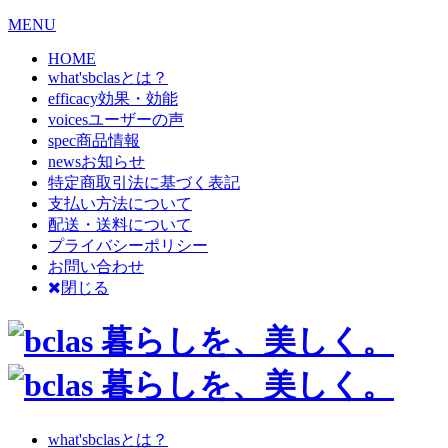
MENU
HOME
what's
bclasとは？
efficacy
効果・効能
voices
ユーザーの声
spec
商品情報
news
お知らせ
特定商取引法に基づく表記
支払い方法について
配送・送料について
プライバシーポリシー
お問い合わせ
閉じる
what's
bclasとは？