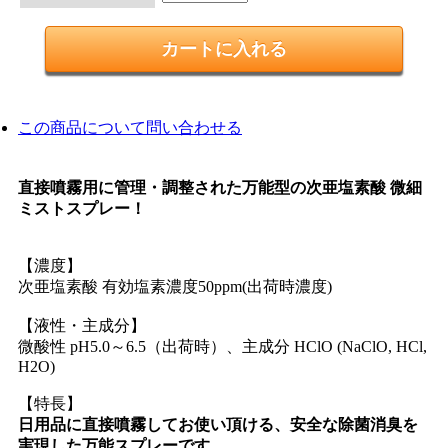
この商品について問い合わせる
直接噴霧用に管理・調整された万能型の次亜塩素酸 微細
ミストスプレー！
【濃度】
次亜塩素酸 有効塩素濃度50ppm(出荷時濃度)
【液性・主成分】
微酸性 pH5.0～6.5（出荷時）、主成分 HClO (NaClO, HCl,
H2O)
【特長】
日用品に直接噴霧してお使い頂ける、安全な除菌消臭を
実現した万能スプレーです。