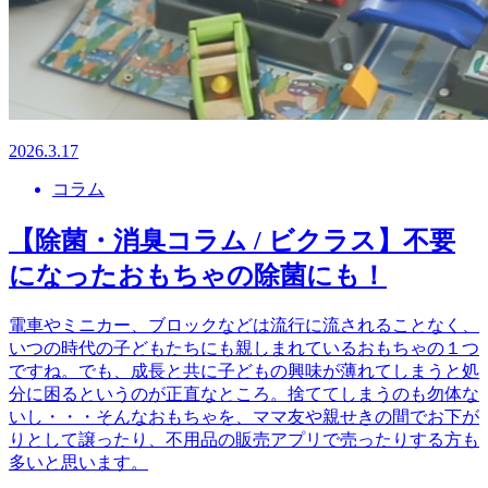
2026.3.17
コラム
【除菌・消臭コラム / ビクラス】不要
になったおもちゃの除菌にも！
電車やミニカー、ブロックなどは流行に流されることなく、
いつの時代の子どもたちにも親しまれているおもちゃの１つ
ですね。でも、成長と共に子どもの興味が薄れてしまうと処
分に困るというのが正直なところ。捨ててしまうのも勿体な
いし・・・そんなおもちゃを、ママ友や親せきの間でお下が
りとして譲ったり、不用品の販売アプリで売ったりする方も
多いと思います。